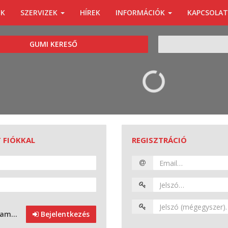
ÓK
SZERVIZEK
HÍREK
INFORMÁCIÓK
KAPCSOLAT
KERESÉS
GUMI KERESŐ
 FIÓKKAL
REGISZTRÁCIÓ
avam…
Bejelentkezés